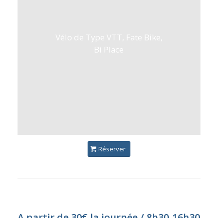
Vélo de Type VTT, Fate Bike,
Bi Place
Réserver
A partir de 30€ la journée / 8h30-16h30