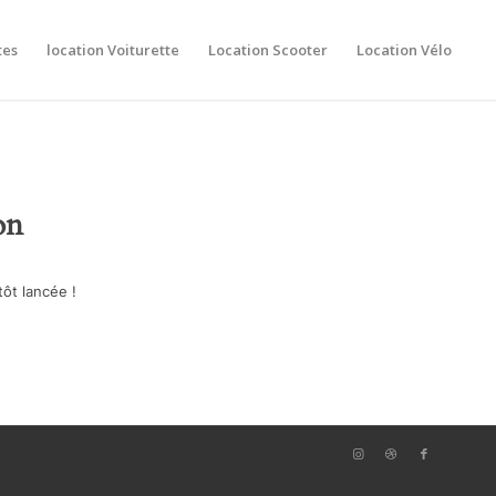
tes
location Voiturette
Location Scooter
Location Vélo
on
ôt lancée !