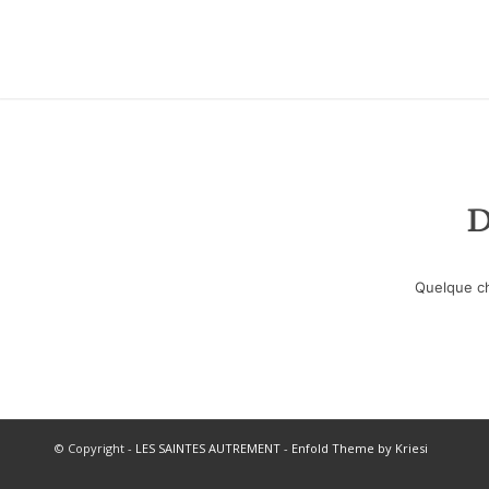
D
Quelque ch
© Copyright -
LES SAINTES AUTREMENT
-
Enfold Theme by Kriesi